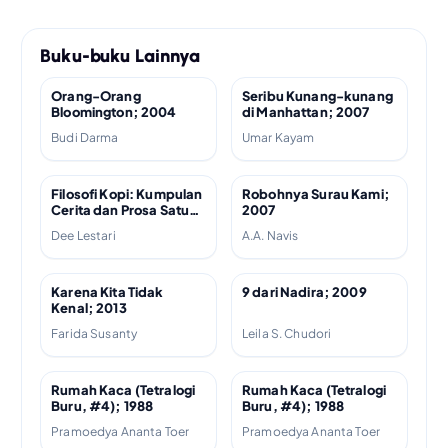
Buku-buku Lainnya
Orang-Orang
Seribu Kunang-kunang
Bloomington; 2004
di Manhattan; 2007
Budi Darma
Umar Kayam
Filosofi Kopi: Kumpulan
Robohnya Surau Kami;
Cerita dan Prosa Satu
2007
Dekade; 2012
Dee Lestari
A.A. Navis
Karena Kita Tidak
9 dari Nadira; 2009
Kenal; 2013
Farida Susanty
Leila S. Chudori
Rumah Kaca (Tetralogi
Rumah Kaca (Tetralogi
Buru, #4); 1988
Buru, #4); 1988
Pramoedya Ananta Toer
Pramoedya Ananta Toer