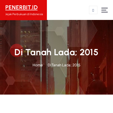
S
PENERBIT.ID
k
i
Jejak Perbukuan di Indonesia
p
t
o
c
o
n
Di Tanah Lada; 2015
t
e
Home
Di Tanah Lada; 2015
n
t