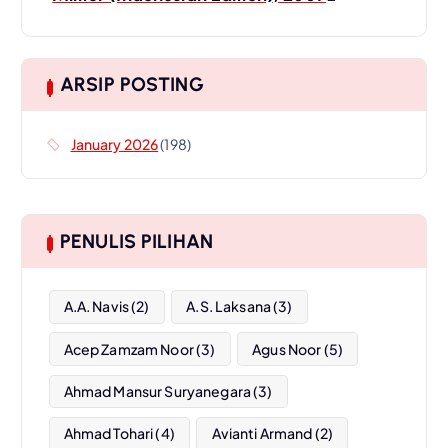
n
a
ARSIP POSTING
v
January 2026
(198)
i
g
PENULIS PILIHAN
a
A.A. Navis
(2)
A.S. Laksana
(3)
t
Acep Zamzam Noor
(3)
Agus Noor
(5)
i
Ahmad Mansur Suryanegara
(3)
o
Ahmad Tohari
(4)
Avianti Armand
(2)