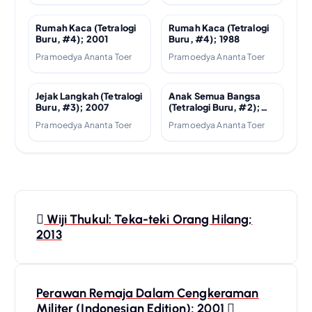
Rumah Kaca (Tetralogi
Rumah Kaca (Tetralogi
Buru, #4); 2001
Buru, #4); 1988
Pramoedya Ananta Toer
Pramoedya Ananta Toer
Jejak Langkah (Tetralogi
Anak Semua Bangsa
Buru, #3); 2007
(Tetralogi Buru, #2);
1981
Pramoedya Ananta Toer
Pramoedya Ananta Toer
P
Wiji Thukul: Teka-teki Orang Hilang;
o
2013
s
Perawan Remaja Dalam Cengkeraman
t
Militer (Indonesian Edition); 2001