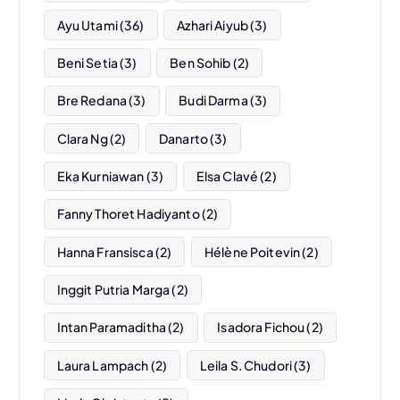
n
Ayu Utami
(36)
Azhari Aiyub
(3)
Beni Setia
(3)
Ben Sohib
(2)
Bre Redana
(3)
Budi Darma
(3)
Clara Ng
(2)
Danarto
(3)
Eka Kurniawan
(3)
Elsa Clavé
(2)
Fanny Thoret Hadiyanto
(2)
Hanna Fransisca
(2)
Hélène Poitevin
(2)
Inggit Putria Marga
(2)
Intan Paramaditha
(2)
Isadora Fichou
(2)
Laura Lampach
(2)
Leila S. Chudori
(3)