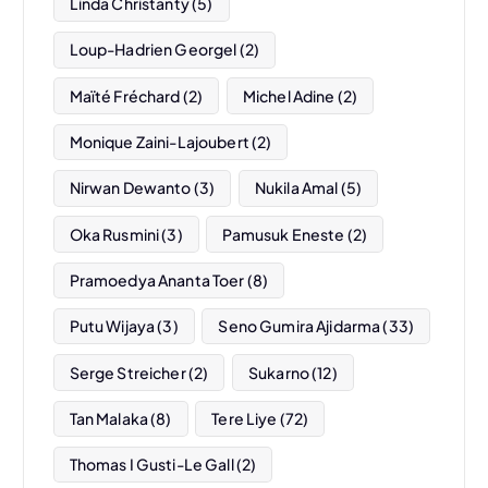
Linda Christanty
(5)
Loup-Hadrien Georgel
(2)
Maïté Fréchard
(2)
Michel Adine
(2)
Monique Zaini-Lajoubert
(2)
Nirwan Dewanto
(3)
Nukila Amal
(5)
Oka Rusmini
(3)
Pamusuk Eneste
(2)
Pramoedya Ananta Toer
(8)
Putu Wijaya
(3)
Seno Gumira Ajidarma
(33)
Serge Streicher
(2)
Sukarno
(12)
Tan Malaka
(8)
Tere Liye
(72)
Thomas I Gusti-Le Gall
(2)