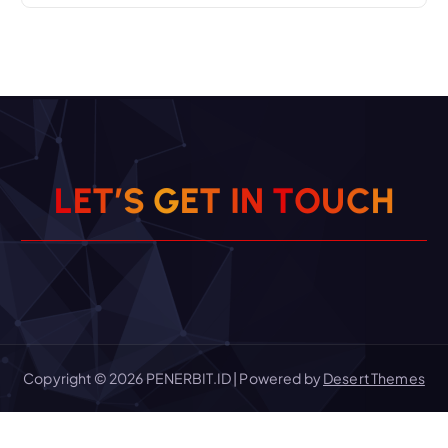
L
E
T
’
S
G
E
T
I
N
T
O
U
C
H
Copyright © 2026 PENERBIT.ID | Powered by
Desert Themes