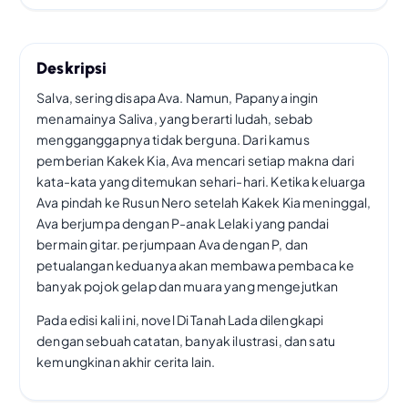
Deskripsi
Salva, sering disapa Ava. Namun, Papanya ingin
menamainya Saliva, yang berarti ludah, sebab
mengganggapnya tidak berguna. Dari kamus
pemberian Kakek Kia, Ava mencari setiap makna dari
kata-kata yang ditemukan sehari-hari. Ketika keluarga
Ava pindah ke Rusun Nero setelah Kakek Kia meninggal,
Ava berjumpa dengan P-anak Lelaki yang pandai
bermain gitar. perjumpaan Ava dengan P, dan
petualangan keduanya akan membawa pembaca ke
banyak pojok gelap dan muara yang mengejutkan
Pada edisi kali ini, novel Di Tanah Lada dilengkapi
dengan sebuah catatan, banyak ilustrasi, dan satu
kemungkinan akhir cerita lain.