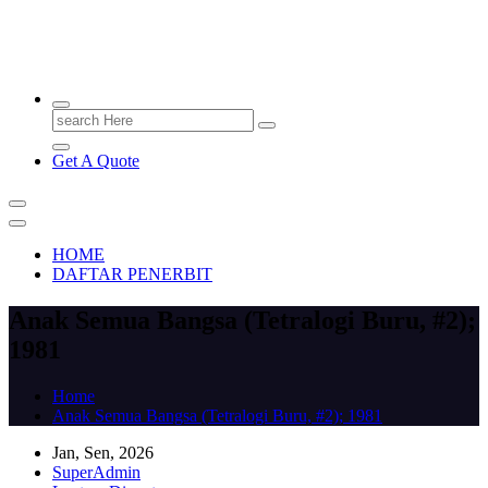
PENERBIT.ID
Jejak Perbukuan di Indonesia
Search
for:
Get A Quote
HOME
DAFTAR PENERBIT
Anak Semua Bangsa (Tetralogi Buru, #2);
1981
Home
Anak Semua Bangsa (Tetralogi Buru, #2); 1981
Jan, Sen, 2026
SuperAdmin