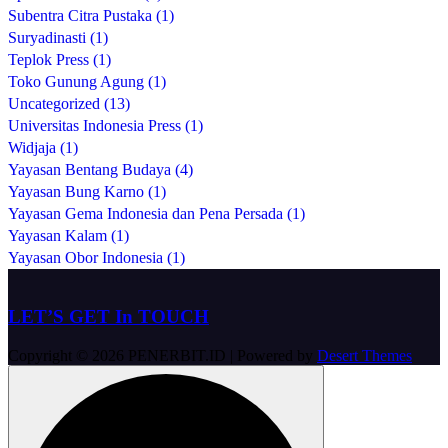
Subentra Citra Pustaka (1)
Suryadinasti (1)
Teplok Press (1)
Toko Gunung Agung (1)
Uncategorized (13)
Universitas Indonesia Press (1)
Widjaja (1)
Yayasan Bentang Budaya (4)
Yayasan Bung Karno (1)
Yayasan Gema Indonesia dan Pena Persada (1)
Yayasan Kalam (1)
Yayasan Obor Indonesia (1)
LET’S GET In TOUCH
Copyright © 2026 PENERBIT.ID | Powered by
Desert Themes