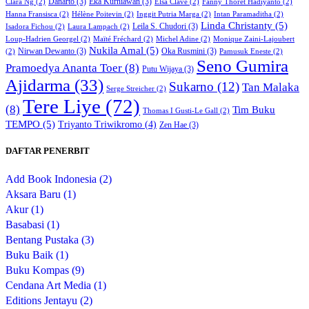
Danarto
(3)
Eka Kurniawan
(3)
Clara Ng
(2)
Elsa Clavé
(2)
Fanny Thoret Hadiyanto
(2)
Hanna Fransisca
(2)
Hélène Poitevin
(2)
Inggit Putria Marga
(2)
Intan Paramaditha
(2)
Linda Christanty
(5)
Leila S. Chudori
(3)
Isadora Fichou
(2)
Laura Lampach
(2)
Loup-Hadrien Georgel
(2)
Maïté Fréchard
(2)
Michel Adine
(2)
Monique Zaini-Lajoubert
Nukila Amal
(5)
Nirwan Dewanto
(3)
Oka Rusmini
(3)
(2)
Pamusuk Eneste
(2)
Seno Gumira
Pramoedya Ananta Toer
(8)
Putu Wijaya
(3)
Ajidarma
(33)
Sukarno
(12)
Tan Malaka
Serge Streicher
(2)
Tere Liye
(72)
(8)
Tim Buku
Thomas I Gusti-Le Gall
(2)
TEMPO
(5)
Triyanto Triwikromo
(4)
Zen Hae
(3)
DAFTAR PENERBIT
Add Book Indonesia (2)
Aksara Baru (1)
Akur (1)
Basabasi (1)
Bentang Pustaka (3)
Buku Baik (1)
Buku Kompas (9)
Cendana Art Media (1)
Editions Jentayu (2)