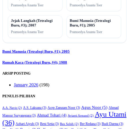
Pramoedya Ananta Toer
Pramoedya Ananta Toer
Jejak Langkah (Tetralogi
Bumi Manusia (Tetralogi
Buru, #3); 2007
Buru, #1); 2005
Pramoedya Ananta Toer
Pramoedya Ananta Toer
Post
Bumi Manusia (Tetralogi Buru, #1); 2005
navigation
Rumah Kaca (Tetralogi Buru, #4); 1988
ARSIP POSTING
January 2026
(198)
PENULIS PILIHAN
Agus Noor
(5)
A.S. Laksana
(3)
Acep Zamzam Noor
(3)
Ahmad
A.A. Navis
(2)
Ayu Utami
Ahmad Tohari
(4)
Mansur Suryanegara
(3)
Avianti Armand
(2)
(36)
Azhari Aiyub
(3)
Beni Setia
(3)
Bre Redana
(3)
Budi Darma
(3)
Ben Sohib
(2)