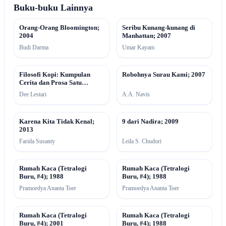
Buku-buku Lainnya
Orang-Orang Bloomington;
Seribu Kunang-kunang di
2004
Manhattan; 2007
Budi Darma
Umar Kayam
Filosofi Kopi: Kumpulan
Robohnya Surau Kami; 2007
Cerita dan Prosa Satu
Dekade; 2012
Dee Lestari
A.A. Navis
Karena Kita Tidak Kenal;
9 dari Nadira; 2009
2013
Farida Susanty
Leila S. Chudori
Rumah Kaca (Tetralogi
Rumah Kaca (Tetralogi
Buru, #4); 1988
Buru, #4); 1988
Pramoedya Ananta Toer
Pramoedya Ananta Toer
Rumah Kaca (Tetralogi
Rumah Kaca (Tetralogi
Buru, #4); 2001
Buru, #4); 1988