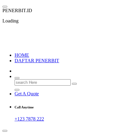
Skip
to
P
E
N
E
R
B
I
T
.
I
D
content
Loading
PENERBIT.ID
Jejak Perbukuan di Indonesia
HOME
DAFTAR PENERBIT
Search
for:
Get A Quote
Call Anytime
+123 7878 222