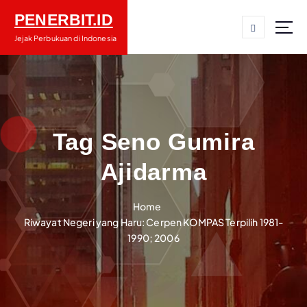
S
PENERBIT.ID
k
i
Jejak Perbukuan di Indonesia
p
t
o
c
o
n
Tag Seno Gumira
t
Ajidarma
e
n
t
Home
Riwayat Negeri yang Haru: Cerpen KOMPAS Terpilih 1981-
1990; 2006