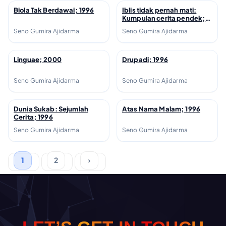
Biola Tak Berdawai; 1996
Iblis tidak pernah mati:
↗
↗
Kumpulan cerita pendek;
1996
Seno Gumira Ajidarma
Seno Gumira Ajidarma
Linguae; 2000
Drupadi; 1996
↗
↗
Seno Gumira Ajidarma
Seno Gumira Ajidarma
Dunia Sukab: Sejumlah
Atas Nama Malam; 1996
↗
↗
Cerita; 1996
Seno Gumira Ajidarma
Seno Gumira Ajidarma
1
2
›