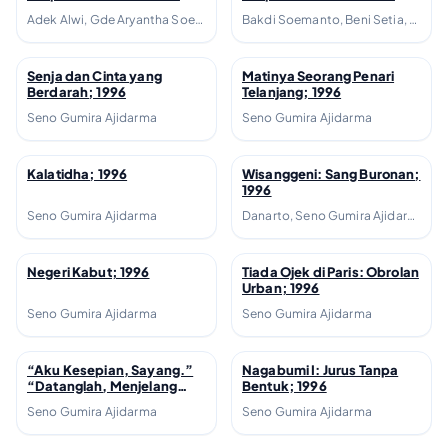
2010; 1996
1993; 1996
Adek Alwi, Gde Aryantha Soethama, Indra Tranggono, Ni Komang Ariani, S. Prasetyo Utomo, Seno Gumira Ajidarma, Timbul Nadeak, Triyanto Triwikromo
Bakdi Soemanto, Beni Setia, Bondan Winarno, Bre Redana, Gde Aryantha Soethama, Hamsad Rangkuti, Harris Effendi Thahar, Julius Siyaranamual, Putu Wijaya, Radhar Panca Dahana, Ratna Indraswari Ibrahim, Satyagraha Hoerip, Seno Gumira Ajidarma, Slamet Nurzaini
Senja dan Cinta yang
Matinya Seorang Penari
↗
↗
Berdarah; 1996
Telanjang; 1996
Seno Gumira Ajidarma
Seno Gumira Ajidarma
Kalatidha; 1996
Wisanggeni: Sang Buronan;
↗
↗
1996
Seno Gumira Ajidarma
Danarto, Seno Gumira Ajidarma
Negeri Kabut; 1996
Tiada Ojek di Paris: Obrolan
↗
↗
Urban; 1996
Seno Gumira Ajidarma
Seno Gumira Ajidarma
“Aku Kesepian, Sayang.”
Nagabumi I: Jurus Tanpa
↗
↗
“Datanglah, Menjelang
Bentuk; 1996
Kematian.”; 1996
Seno Gumira Ajidarma
Seno Gumira Ajidarma