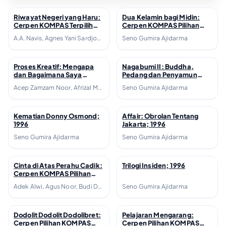
Riwayat Negeri yang Haru:
Dua Kelamin bagi Midin:
↗
↗
Cerpen KOMPAS Terpilih
Cerpen KOMPAS Pilihan
1981-1990; 2006
1970-1980; 2003
A.A. Navis, Agnes Yani Sardjono, Agus Dermawan T., Agus Vrisaba, Ahmad Tohari, Akhlis Suryapati D., Arie M.P. Tamba, Bakdi Soemanto, Beni Setia, Bondan Winarno, Bre Redana, Budiarto Danujaya, Danarto, Darwis Khudori, Debra H. Yatim, Djoko Quartantyo, Emha Ainun Nadjib, Fadli Rasyid, Hamsad Rangkuti, Harris Effendi Thahar, Jujur Prananto, Julius R. Siyaranamual, Kasijanto, Kurnia JR, Leila S. Chudori, Linda Christanty, Maman Samanhudi, Marselli, Mira Sato, Mohammad Diponegoro, Nh. Dini, Pamusuk Eneste, Putu Wijaya, Radhar Panca Dahana, Rahman Arge, Ratna Indraswari Ibrahim, Rayni M. Massardi, S.N. Ratmana, Satyagraha Hoerip, Seno Gumira Ajidarma, Sutardji Calzoum Bachri, Tagor Anaxiltianur, Y.B. Mangunwijaya, Yanusa Nugroho, Yudhistira A.N.M. Massardi
Seno Gumira Ajidarma
Proses Kreatif: Mengapa
Nagabumi II: Buddha,
↗
↗
dan Bagaimana Saya
Pedang dan Penyamun
Mengarang (Proses Kreatif,
Terbang; 1996
Acep Zamzam Noor, Afrizal Malna, Ahmad Tohari, Akhudiat, Aoh K. Hadimadja, Ayu Utami, D. Zawawi Imron, Darman Moenir, Herlino Soleman, Motinggo Busye, Ngurah Parsua, Pamusuk Eneste, Piek Ardijanto Soeprijadi, Seno Gumira Ajidarma, Upita Agustine
Seno Gumira Ajidarma
#4); 2009
Kematian Donny Osmond;
Affair: Obrolan Tentang
↗
↗
1996
Jakarta; 1996
Seno Gumira Ajidarma
Seno Gumira Ajidarma
Cinta di Atas Perahu Cadik:
Trilogi Insiden; 1996
↗
↗
Cerpen KOMPAS Pilihan
2007; 1996
Adek Alwi, Agus Noor, Budi Darma, Damhuri Muhammad, Djenar Maesa Ayu, Eka Kurniawan, F. Dewi Ria Utari, G.M. Sudarta, Gus tf Sakai, Puthut EA, Seno Gumira Ajidarma, Soeprijadi Tomodihardjo, Triyanto Triwikromo, Ugoran Prasad, Wilson Nadeak
Seno Gumira Ajidarma
Dodolit Dodolit Dodolibret:
Pelajaran Mengarang:
↗
↗
Cerpen Pilihan KOMPAS
Cerpen Pilihan KOMPAS