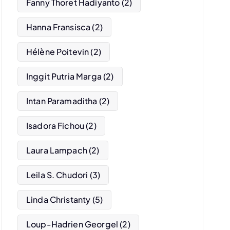
Fanny Thoret Hadiyanto
(2)
Hanna Fransisca
(2)
Hélène Poitevin
(2)
Inggit Putria Marga
(2)
Intan Paramaditha
(2)
Isadora Fichou
(2)
Laura Lampach
(2)
Leila S. Chudori
(3)
Linda Christanty
(5)
Loup-Hadrien Georgel
(2)