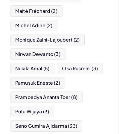
Maïté Fréchard
(2)
Michel Adine
(2)
Monique Zaini-Lajoubert
(2)
Nirwan Dewanto
(3)
Nukila Amal
(5)
Oka Rusmini
(3)
Pamusuk Eneste
(2)
Pramoedya Ananta Toer
(8)
Putu Wijaya
(3)
Seno Gumira Ajidarma
(33)