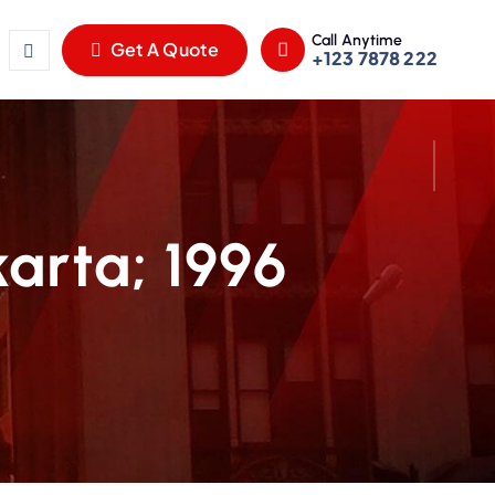
Call Anytime
Get A Quote
+123 7878 222
arta; 1996