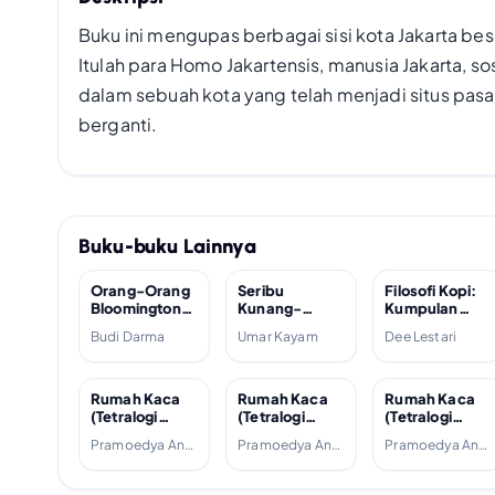
Buku ini mengupas berbagai sisi kota Jakarta b
Itulah para Homo Jakartensis, manusia Jakarta,
dalam sebuah kota yang telah menjadi situs pasa
berganti.
Buku-buku Lainnya
Orang-Orang
Seribu
Filosofi Kopi:
Bloomington;
Kunang-
Kumpulan
2004
kunang di
Cerita dan
Budi Darma
Umar Kayam
Dee Lestari
Manhattan;
Prosa Satu
2007
Dekade; 2012
Rumah Kaca
Rumah Kaca
Rumah Kaca
(Tetralogi
(Tetralogi
(Tetralogi
Buru, #4);
Buru, #4);
Buru, #4);
Pramoedya Ananta Toer
Pramoedya Ananta Toer
Pramoedya Ananta Toer
1988
1988
2001