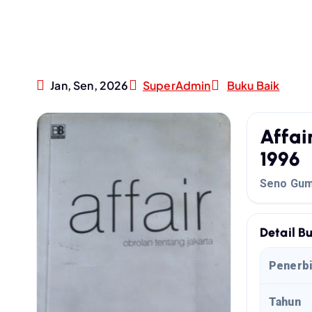
Jan, Sen, 2026
SuperAdmin
Buku Baik
Affai
1996
Seno Gum
Detail B
Penerbi
Tahun