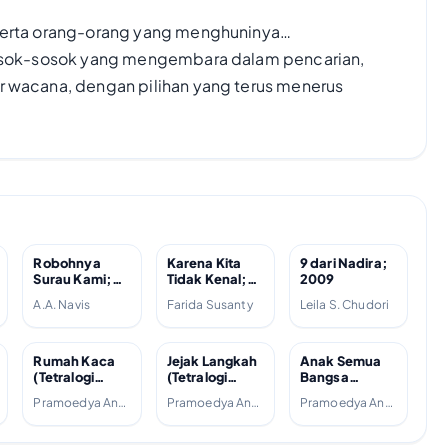
eserta orang-orang yang menghuninya…
 sosok-sosok yang mengembara dalam pencarian,
r wacana, dengan pilihan yang terus menerus
Robohnya
Karena Kita
9 dari Nadira;
Surau Kami;
Tidak Kenal;
2009
2007
2013
A.A. Navis
Farida Susanty
Leila S. Chudori
Rumah Kaca
Jejak Langkah
Anak Semua
(Tetralogi
(Tetralogi
Bangsa
Buru, #4);
Buru, #3);
(Tetralogi
Pramoedya Ananta Toer
Pramoedya Ananta Toer
Pramoedya Ananta Toer
1988
2007
Buru, #2);
1981