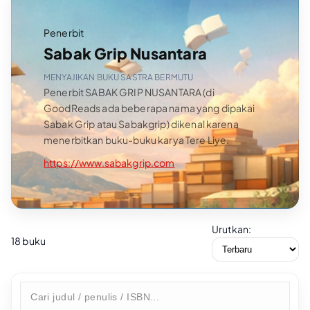
Penerbit
Sabak Grip Nusantara
MENYAJIKAN BUKU SASTRA BERMUTU
Penerbit SABAK GRIP NUSANTARA (di
GoodReads ada beberapa nama yang dipakai
Sabak Grip atau Sabakgrip) dikenal karena
menerbitkan buku-buku karya Tere Liye.
https://www.sabakgrip.com
Urutkan:
18 buku