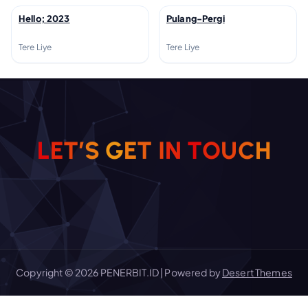
Hello; 2023
Pulang-Pergi
↗
↗
Tere Liye
Tere Liye
L
E
T
’
S
G
E
T
I
N
T
O
U
C
H
Copyright © 2026 PENERBIT.ID | Powered by
Desert Themes