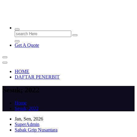
PENERBIT.ID
Jejak Perbukuan di Indonesia
Search
for:
Get A Quote
HOME
DAFTAR PENERBIT
Sesuk; 2022
Home
Sesuk; 2022
Jan, Sen, 2026
SuperAdmin
Sabak Grip Nusantara