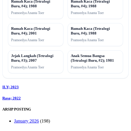
Rumah Kaca (Tetralogi
Rumah Kaca (Tetralogi
Buru, #4); 1988
Buru, #4); 1988
Pramoedya Ananta Toer
Pramoedya Ananta Toer
Rumah Kaca (Tetralogi
Rumah Kaca (Tetralogi
Buru, #4); 2001
Buru, #4); 1988
Pramoedya Ananta Toer
Pramoedya Ananta Toer
Jejak Langkah (Tetralogi
Anak Semua Bangsa
Buru, #3); 2007
(Tetralogi Buru, #2); 1981
Pramoedya Ananta Toer
Pramoedya Ananta Toer
Post
ILY; 2023
navigation
Rasa; 2022
ARSIP POSTING
January 2026
(198)