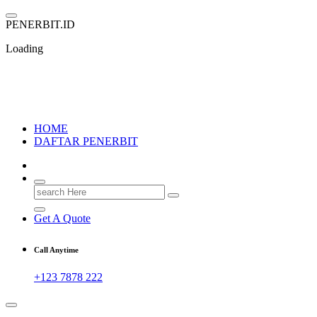
Skip
to
P
E
N
E
R
B
I
T
.
I
D
content
Loading
PENERBIT.ID
Jejak Perbukuan di Indonesia
HOME
DAFTAR PENERBIT
Search
for:
Get A Quote
Call Anytime
+123 7878 222