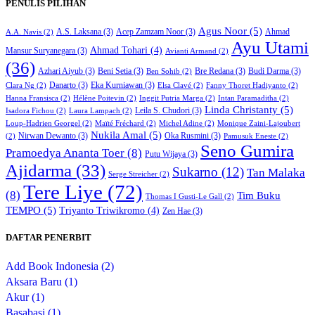
PENULIS PILIHAN
Agus Noor
(5)
A.S. Laksana
(3)
Acep Zamzam Noor
(3)
Ahmad
A.A. Navis
(2)
Ayu Utami
Ahmad Tohari
(4)
Mansur Suryanegara
(3)
Avianti Armand
(2)
(36)
Azhari Aiyub
(3)
Beni Setia
(3)
Bre Redana
(3)
Budi Darma
(3)
Ben Sohib
(2)
Danarto
(3)
Eka Kurniawan
(3)
Clara Ng
(2)
Elsa Clavé
(2)
Fanny Thoret Hadiyanto
(2)
Hanna Fransisca
(2)
Hélène Poitevin
(2)
Inggit Putria Marga
(2)
Intan Paramaditha
(2)
Linda Christanty
(5)
Leila S. Chudori
(3)
Isadora Fichou
(2)
Laura Lampach
(2)
Loup-Hadrien Georgel
(2)
Maïté Fréchard
(2)
Michel Adine
(2)
Monique Zaini-Lajoubert
Nukila Amal
(5)
Nirwan Dewanto
(3)
Oka Rusmini
(3)
(2)
Pamusuk Eneste
(2)
Seno Gumira
Pramoedya Ananta Toer
(8)
Putu Wijaya
(3)
Ajidarma
(33)
Sukarno
(12)
Tan Malaka
Serge Streicher
(2)
Tere Liye
(72)
(8)
Tim Buku
Thomas I Gusti-Le Gall
(2)
TEMPO
(5)
Triyanto Triwikromo
(4)
Zen Hae
(3)
DAFTAR PENERBIT
Add Book Indonesia (2)
Aksara Baru (1)
Akur (1)
Basabasi (1)