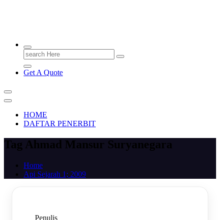
PENERBIT.ID
Jejak Perbukuan di Indonesia
Search
for:
Get A Quote
HOME
DAFTAR PENERBIT
Tag Ahmad Mansur Suryanegara
Home
Api Sejarah 1; 2009
Penulis