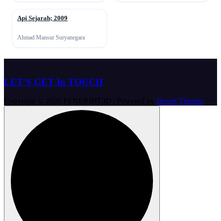
Api Sejarah; 2009
↗
Ahmad Mansur Suryanegara
LET’S GET In TOUCH
Copyright © 2026 PENERBIT.ID | Powered by
Desert Themes