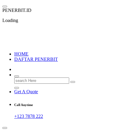
Skip
to
P
E
N
E
R
B
I
T
.
I
D
content
Loading
PENERBIT.ID
Jejak Perbukuan di Indonesia
HOME
DAFTAR PENERBIT
Search
for:
Get A Quote
Call Anytime
+123 7878 222