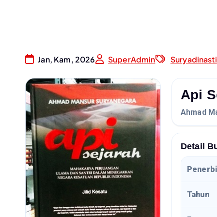
Jan, Kam, 2026
SuperAdmin
Suryadinasti
Api S
Ahmad Ma
Detail B
Penerbi
Tahun