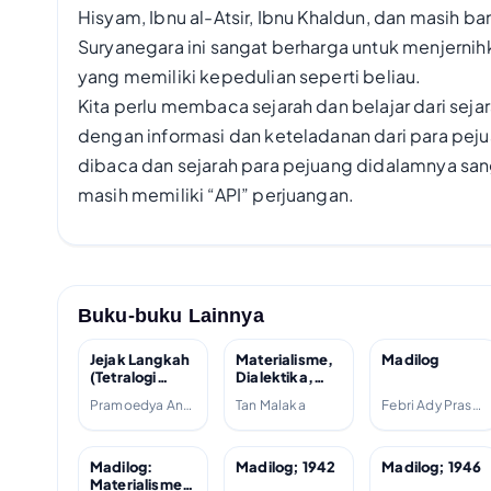
Hisyam, Ibnu al-Atsir, Ibnu Khaldun, dan masih ba
Suryanegara ini sangat berharga untuk menjernih
yang memiliki kepedulian seperti beliau.
Kita perlu membaca sejarah dan belajar dari seja
dengan informasi dan keteladanan dari para pejua
dibaca dan sejarah para pejuang didalamnya san
masih memiliki “API” perjuangan.
Buku-buku Lainnya
Jejak Langkah
Materialisme,
Madilog
(Tetralogi
Dialektika,
Buru, #3);
Logika; 1951
Pramoedya Ananta Toer
Tan Malaka
Febri Ady Prasetyo, Gita Karisma, Tan Malaka
2007
Madilog:
Madilog; 1942
Madilog; 1946
Materialisme,