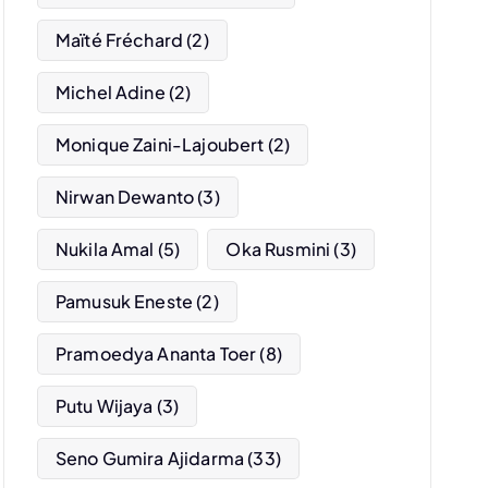
Maïté Fréchard
(2)
Michel Adine
(2)
Monique Zaini-Lajoubert
(2)
Nirwan Dewanto
(3)
Nukila Amal
(5)
Oka Rusmini
(3)
Pamusuk Eneste
(2)
Pramoedya Ananta Toer
(8)
Putu Wijaya
(3)
Seno Gumira Ajidarma
(33)