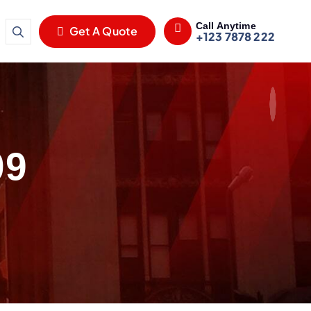
Call Anytime
Get A Quote
+123 7878 222
09