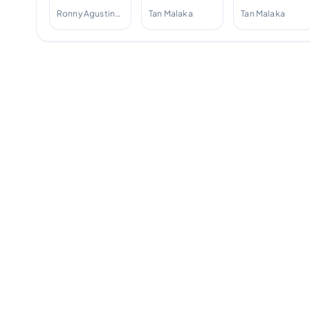
dialektika,
Ronny Agustinus, Tan Malaka
Tan Malaka
Tan Malaka
logika (Seri
pemikiran
nasional);
1946