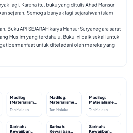
nyak lagi. Karena itu, buku yang ditulis Ahad Mansur
kan sejarah. Semoga banyak lagi sejarahwan islam
rah. Buku API SEJARAH karya Mansur Suryanegara sarat
ng Muslim yang terdahulu. Buku ini baik sekali untuk
gat bermanfaat untuk diteladani oleh mereka yang
Madilog
Madilog:
Madilog:
(Materialisme
Materialisme,
Materialisme,
Dialektika
Dialektika,
Dialektika,
Tan Malaka
Tan Malaka
Tan Malaka
Logika); 2008
Logika; 1946
dan Logika;
1942
Sarinah:
Sarinah:
Sarinah:
Kewajiban
Kewajiban
Kewajiban