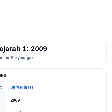
ejarah 1; 2009
nsur Suryanegara
uku
t
Suryadinasti
2009