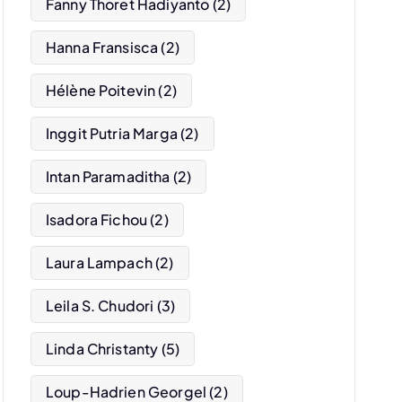
Fanny Thoret Hadiyanto
(2)
Hanna Fransisca
(2)
Hélène Poitevin
(2)
Inggit Putria Marga
(2)
Intan Paramaditha
(2)
Isadora Fichou
(2)
Laura Lampach
(2)
Leila S. Chudori
(3)
Linda Christanty
(5)
Loup-Hadrien Georgel
(2)