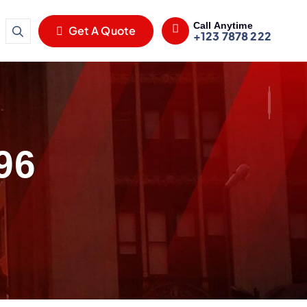
Call Anytime
Get A Quote
+123 7878 222
996