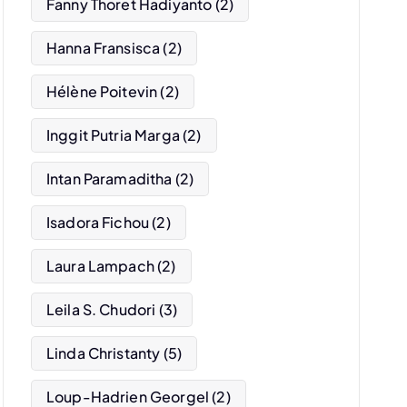
Fanny Thoret Hadiyanto
(2)
Hanna Fransisca
(2)
Hélène Poitevin
(2)
Inggit Putria Marga
(2)
Intan Paramaditha
(2)
Isadora Fichou
(2)
Laura Lampach
(2)
Leila S. Chudori
(3)
Linda Christanty
(5)
Loup-Hadrien Georgel
(2)