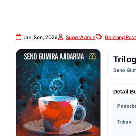
Jan, Sen, 2026
SuperAdmin
Bentang Pus
Trilo
Seno Gum
Detail B
Penerbi
Tahun