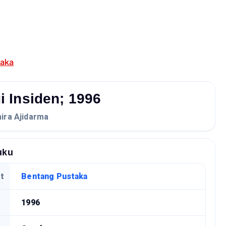
taka
gi Insiden; 1996
ira Ajidarma
uku
t
Bentang Pustaka
1996