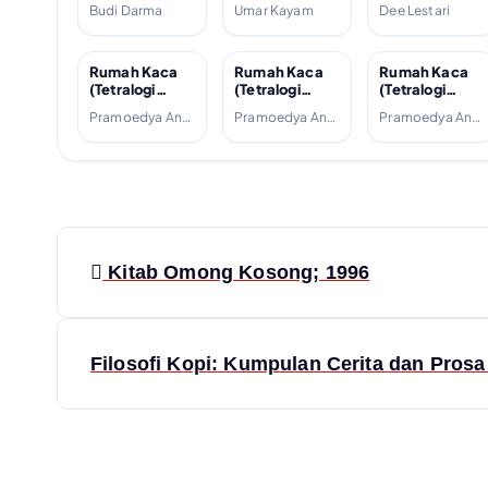
2004
kunang di
Cerita dan
Budi Darma
Umar Kayam
Dee Lestari
Manhattan;
Prosa Satu
2007
Dekade; 2012
Rumah Kaca
Rumah Kaca
Rumah Kaca
(Tetralogi
(Tetralogi
(Tetralogi
Buru, #4);
Buru, #4);
Buru, #4);
Pramoedya Ananta Toer
Pramoedya Ananta Toer
Pramoedya Ananta Toer
1988
1988
2001
P
Kitab Omong Kosong; 1996
o
s
Filosofi Kopi: Kumpulan Cerita dan Pros
t