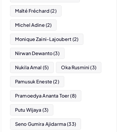
Maïté Fréchard
(2)
Michel Adine
(2)
Monique Zaini-Lajoubert
(2)
Nirwan Dewanto
(3)
Nukila Amal
(5)
Oka Rusmini
(3)
Pamusuk Eneste
(2)
Pramoedya Ananta Toer
(8)
Putu Wijaya
(3)
Seno Gumira Ajidarma
(33)