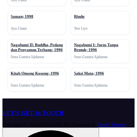
Saman; 1998
Rindu
↗
↗
Ayu Utami
Tere Liye
Nagabumi II: Buddha, Pedang
Nagabumi I: Jurus Tanpa
↗
↗
dan Penyamun Terbang; 1996
Bentuk; 1996
Seno Gumira Ajidarma
Seno Gumira Ajidarma
Kitab Omong Kosong; 1996
Saksi Mata; 1996
↗
↗
Seno Gumira Ajidarma
Seno Gumira Ajidarma
LET’S GET In TOUCH
Copyright © 2026 PENERBIT.ID | Powered by
Desert Themes