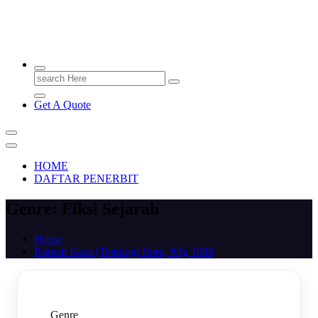
PENERBIT.ID
Jejak Perbukuan di Indonesia
Search
for:
Get A Quote
HOME
DAFTAR PENERBIT
Genre:
Fiksi Sejarah
Home
Rumah Kaca (Tetralogi Buru, #4); 1988
Genre