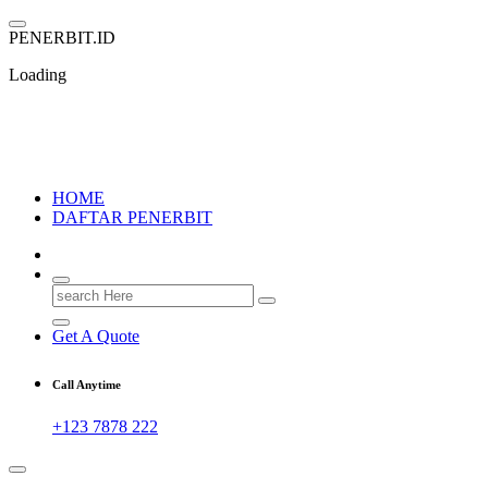
Skip
to
P
E
N
E
R
B
I
T
.
I
D
content
Loading
PENERBIT.ID
Jejak Perbukuan di Indonesia
HOME
DAFTAR PENERBIT
Search
for:
Get A Quote
Call Anytime
+123 7878 222