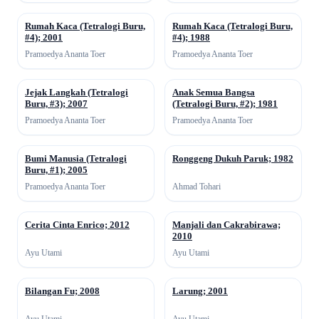
Rumah Kaca (Tetralogi Buru,
Rumah Kaca (Tetralogi Buru,
↗
↗
#4); 2001
#4); 1988
Pramoedya Ananta Toer
Pramoedya Ananta Toer
Jejak Langkah (Tetralogi
Anak Semua Bangsa
↗
↗
Buru, #3); 2007
(Tetralogi Buru, #2); 1981
Pramoedya Ananta Toer
Pramoedya Ananta Toer
Bumi Manusia (Tetralogi
Ronggeng Dukuh Paruk; 1982
↗
↗
Buru, #1); 2005
Pramoedya Ananta Toer
Ahmad Tohari
Cerita Cinta Enrico; 2012
Manjali dan Cakrabirawa;
↗
↗
2010
Ayu Utami
Ayu Utami
Bilangan Fu; 2008
Larung; 2001
↗
↗
Ayu Utami
Ayu Utami