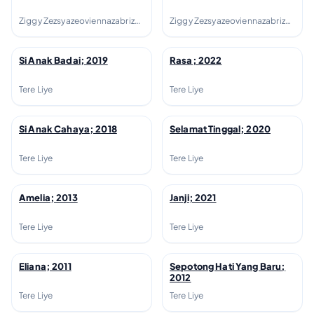
Ziggy Zezsyazeoviennazabrizkie
Ziggy Zezsyazeoviennazabrizkie
Si Anak Badai; 2019
Rasa; 2022
↗
↗
Tere Liye
Tere Liye
Si Anak Cahaya; 2018
Selamat Tinggal; 2020
↗
↗
Tere Liye
Tere Liye
Amelia; 2013
Janji; 2021
↗
↗
Tere Liye
Tere Liye
Eliana; 2011
Sepotong Hati Yang Baru;
↗
↗
2012
Tere Liye
Tere Liye