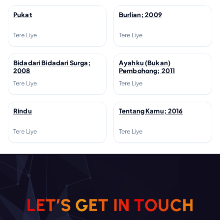
Pukat
Burlian; 2009
↗
↗
Tere Liye
Tere Liye
Bidadari Bidadari Surga;
Ayahku (Bukan)
↗
↗
2008
Pembohong; 2011
Tere Liye
Tere Liye
Rindu
Tentang Kamu; 2016
↗
↗
Tere Liye
Tere Liye
H
C
L
E
T
’
S
G
E
T
I
U
N
T
O