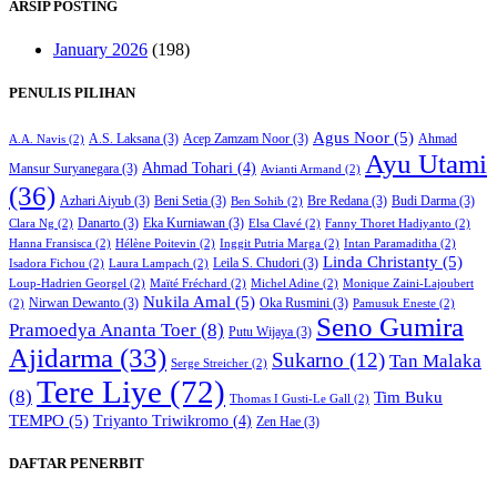
ARSIP POSTING
January 2026
(198)
PENULIS PILIHAN
Agus Noor
(5)
A.S. Laksana
(3)
Acep Zamzam Noor
(3)
Ahmad
A.A. Navis
(2)
Ayu Utami
Ahmad Tohari
(4)
Mansur Suryanegara
(3)
Avianti Armand
(2)
(36)
Azhari Aiyub
(3)
Beni Setia
(3)
Bre Redana
(3)
Budi Darma
(3)
Ben Sohib
(2)
Danarto
(3)
Eka Kurniawan
(3)
Clara Ng
(2)
Elsa Clavé
(2)
Fanny Thoret Hadiyanto
(2)
Hanna Fransisca
(2)
Hélène Poitevin
(2)
Inggit Putria Marga
(2)
Intan Paramaditha
(2)
Linda Christanty
(5)
Leila S. Chudori
(3)
Isadora Fichou
(2)
Laura Lampach
(2)
Loup-Hadrien Georgel
(2)
Maïté Fréchard
(2)
Michel Adine
(2)
Monique Zaini-Lajoubert
Nukila Amal
(5)
Nirwan Dewanto
(3)
Oka Rusmini
(3)
(2)
Pamusuk Eneste
(2)
Seno Gumira
Pramoedya Ananta Toer
(8)
Putu Wijaya
(3)
Ajidarma
(33)
Sukarno
(12)
Tan Malaka
Serge Streicher
(2)
Tere Liye
(72)
(8)
Tim Buku
Thomas I Gusti-Le Gall
(2)
TEMPO
(5)
Triyanto Triwikromo
(4)
Zen Hae
(3)
DAFTAR PENERBIT