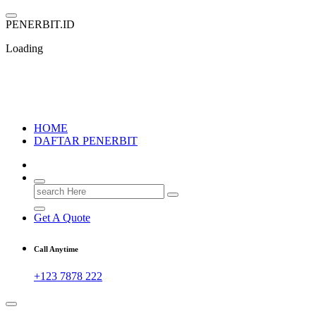
Skip
to
P
E
N
E
R
B
I
T
.
I
D
content
Loading
PENERBIT.ID
Jejak Perbukuan di Indonesia
HOME
DAFTAR PENERBIT
Search
for:
Get A Quote
Call Anytime
+123 7878 222