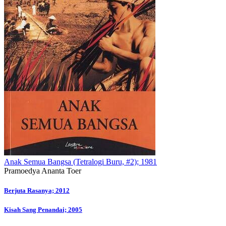
Anak Semua Bangsa (Tetralogi Buru, #2); 1981
Pramoedya Ananta Toer
Post
Berjuta Rasanya; 2012
navigation
Kisah Sang Penandai; 2005