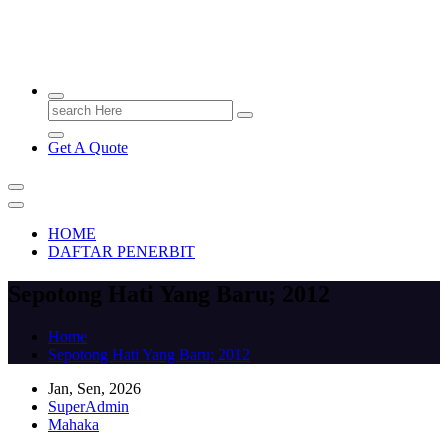
PENERBIT.ID
Jejak Perbukuan di Indonesia
Search
for:
Get A Quote
HOME
DAFTAR PENERBIT
Sepotong Hati Yang Baru; 2012
Home
Sepotong Hati Yang Baru; 2012
Jan, Sen, 2026
SuperAdmin
Mahaka