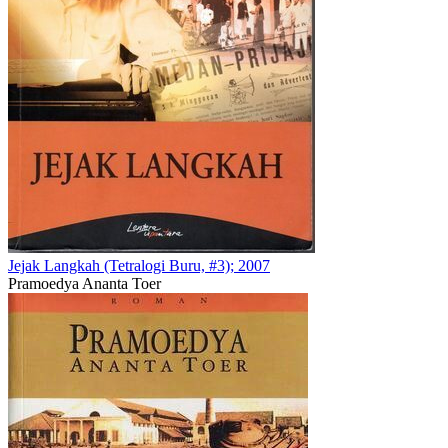
Jejak Langkah (Tetralogi Buru, #3); 2007
Pramoedya Ananta Toer