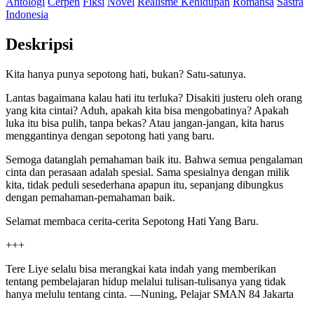
Antologi
Cerpen
Fiksi
Novel
Realisme Kehidupan
Romansa
Sastra
Indonesia
Deskripsi
Kita hanya punya sepotong hati, bukan? Satu-satunya.
Lantas bagaimana kalau hati itu terluka? Disakiti justeru oleh orang
yang kita cintai? Aduh, apakah kita bisa mengobatinya? Apakah
luka itu bisa pulih, tanpa bekas? Atau jangan-jangan, kita harus
menggantinya dengan sepotong hati yang baru.
Semoga datanglah pemahaman baik itu. Bahwa semua pengalaman
cinta dan perasaan adalah spesial. Sama spesialnya dengan milik
kita, tidak peduli sesederhana apapun itu, sepanjang dibungkus
dengan pemahaman-pemahaman baik.
Selamat membaca cerita-cerita Sepotong Hati Yang Baru.
+++
Tere Liye selalu bisa merangkai kata indah yang memberikan
tentang pembelajaran hidup melalui tulisan-tulisanya yang tidak
hanya melulu tentang cinta. —Nuning, Pelajar SMAN 84 Jakarta