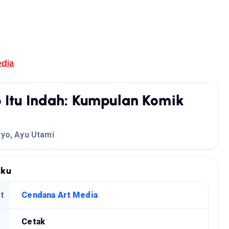
edia
 Itu Indah: Kumpulan Komik
tyo
,
Ayu Utami
uku
t
Cendana Art Media
Cetak