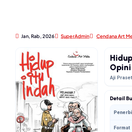
Jan, Rab, 2026
SuperAdmin
Cendana Art M
Hidup
Opini
Aji Prase
Detail B
Penerbi
Format