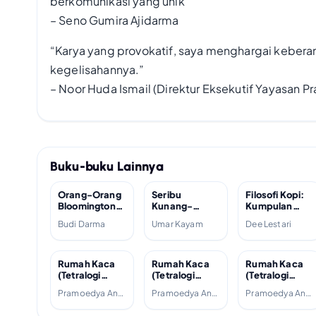
berkomunikasi yang unik”
– Seno Gumira Ajidarma
“Karya yang provokatif, saya menghargai kebera
kegelisahannya.”
– Noor Huda Ismail (Direktur Eksekutif Yayasan P
Buku-buku Lainnya
Orang-Orang
Seribu
Filosofi Kopi:
Bloomington;
Kunang-
Kumpulan
2004
kunang di
Cerita dan
Budi Darma
Umar Kayam
Dee Lestari
Manhattan;
Prosa Satu
2007
Dekade; 2012
Rumah Kaca
Rumah Kaca
Rumah Kaca
(Tetralogi
(Tetralogi
(Tetralogi
Buru, #4);
Buru, #4);
Buru, #4);
Pramoedya Ananta Toer
Pramoedya Ananta Toer
Pramoedya Ananta Toer
1988
1988
2001