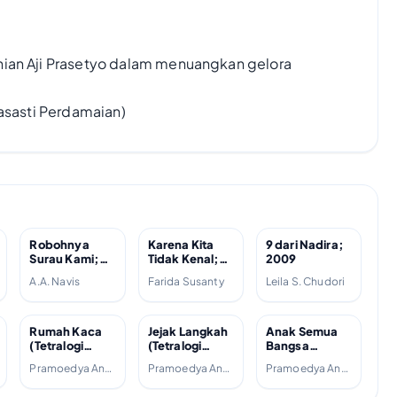
nian Aji Prasetyo dalam menuangkan gelora
rasasti Perdamaian)
Robohnya
Karena Kita
9 dari Nadira;
Surau Kami;
Tidak Kenal;
2009
2007
2013
A.A. Navis
Farida Susanty
Leila S. Chudori
Rumah Kaca
Jejak Langkah
Anak Semua
(Tetralogi
(Tetralogi
Bangsa
Buru, #4);
Buru, #3);
(Tetralogi
Pramoedya Ananta Toer
Pramoedya Ananta Toer
Pramoedya Ananta Toer
1988
2007
Buru, #2);
1981