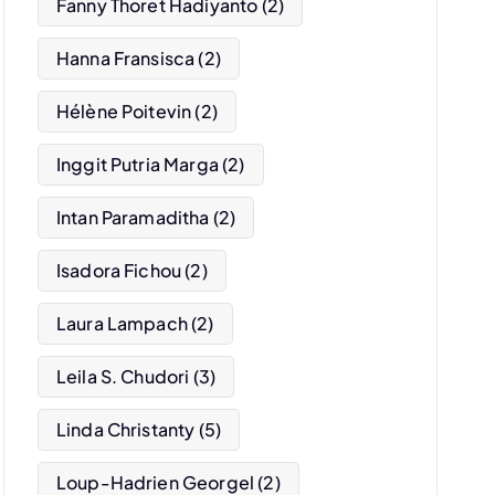
Fanny Thoret Hadiyanto
(2)
Hanna Fransisca
(2)
Hélène Poitevin
(2)
Inggit Putria Marga
(2)
Intan Paramaditha
(2)
Isadora Fichou
(2)
Laura Lampach
(2)
Leila S. Chudori
(3)
Linda Christanty
(5)
Loup-Hadrien Georgel
(2)