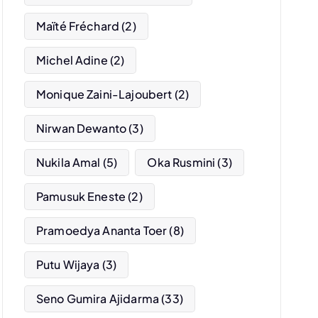
Maïté Fréchard
(2)
Michel Adine
(2)
Monique Zaini-Lajoubert
(2)
Nirwan Dewanto
(3)
Nukila Amal
(5)
Oka Rusmini
(3)
Pamusuk Eneste
(2)
Pramoedya Ananta Toer
(8)
Putu Wijaya
(3)
Seno Gumira Ajidarma
(33)