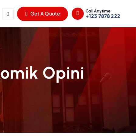
Call Anytime
Get A Quote
+123 7878 222
Komik Opini