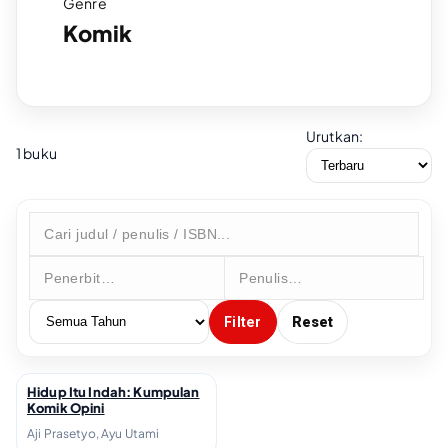
Genre
Komik
Urutkan:
1 buku
Filter
Reset
Hidup Itu Indah: Kumpulan
↗
Komik Opini
Aji Prasetyo, Ayu Utami