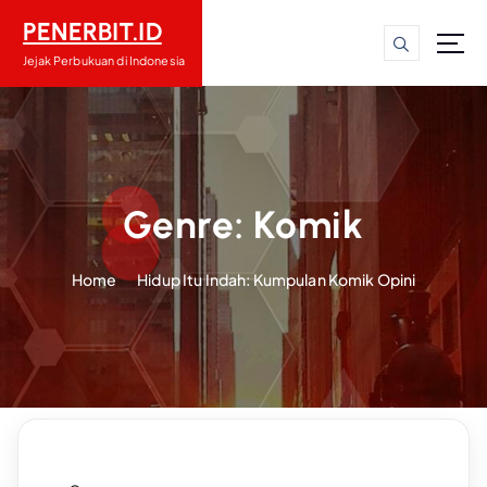
S
PENERBIT.ID
k
i
Jejak Perbukuan di Indonesia
p
t
o
c
o
n
Genre:
Komik
t
e
Home
Hidup Itu Indah: Kumpulan Komik Opini
n
t