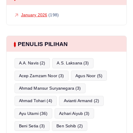
a
January 2026
(198)
v
i
PENULIS PILIHAN
g
A.A. Navis
(2)
A.S. Laksana
(3)
a
Acep Zamzam Noor
(3)
Agus Noor
(5)
t
Ahmad Mansur Suryanegara
(3)
i
Ahmad Tohari
(4)
Avianti Armand
(2)
o
Ayu Utami
(36)
Azhari Aiyub
(3)
n
Beni Setia
(3)
Ben Sohib
(2)