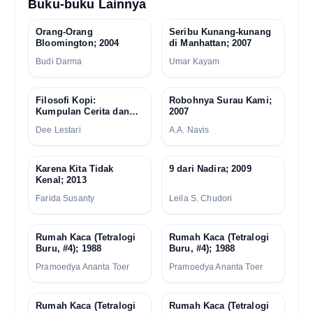
Buku-buku Lainnya
Orang-Orang
Seribu Kunang-kunang
Bloomington; 2004
di Manhattan; 2007
Budi Darma
Umar Kayam
Filosofi Kopi:
Robohnya Surau Kami;
Kumpulan Cerita dan
2007
Prosa Satu Dekade;
Dee Lestari
A.A. Navis
2012
Karena Kita Tidak
9 dari Nadira; 2009
Kenal; 2013
Farida Susanty
Leila S. Chudori
Rumah Kaca (Tetralogi
Rumah Kaca (Tetralogi
Buru, #4); 1988
Buru, #4); 1988
Pramoedya Ananta Toer
Pramoedya Ananta Toer
Rumah Kaca (Tetralogi
Rumah Kaca (Tetralogi