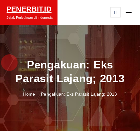
S
PENERBIT.ID
k
i
Jejak Perbukuan di Indonesia
p
t
o
c
o
n
Pengakuan: Eks
t
Parasit Lajang; 2013
e
n
t
Home
Pengakuan: Eks Parasit Lajang; 2013