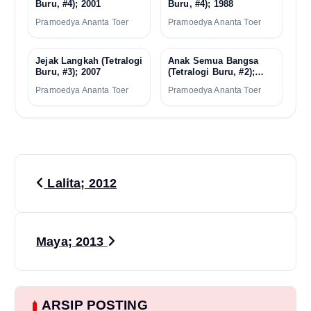
Buru, #4); 2001
Buru, #4); 1988
Pramoedya Ananta Toer
Pramoedya Ananta Toer
Jejak Langkah (Tetralogi
Anak Semua Bangsa
Buru, #3); 2007
(Tetralogi Buru, #2);
1981
Pramoedya Ananta Toer
Pramoedya Ananta Toer
P
Lalita; 2012
o
s
Maya; 2013
t
n
ARSIP POSTING