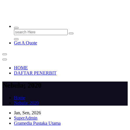
PENERBIT.ID
Jejak Perbukuan di Indonesia
Search
for:
Get A Quote
HOME
DAFTAR PENERBIT
Nebula; 2020
Home
Nebula; 2020
Jan, Sen, 2026
SuperAdmin
Gramedia Pustaka Utama