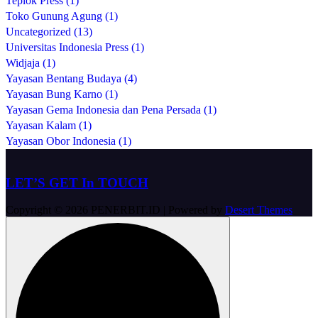
Teplok Press (1)
Toko Gunung Agung (1)
Uncategorized (13)
Universitas Indonesia Press (1)
Widjaja (1)
Yayasan Bentang Budaya (4)
Yayasan Bung Karno (1)
Yayasan Gema Indonesia dan Pena Persada (1)
Yayasan Kalam (1)
Yayasan Obor Indonesia (1)
LET’S GET In TOUCH
Copyright © 2026 PENERBIT.ID | Powered by
Desert Themes