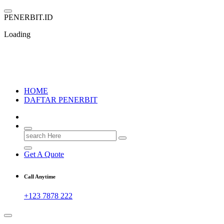
Skip
to
P
E
N
E
R
B
I
T
.
I
D
content
Loading
PENERBIT.ID
Jejak Perbukuan di Indonesia
HOME
DAFTAR PENERBIT
Search
for:
Get A Quote
Call Anytime
+123 7878 222