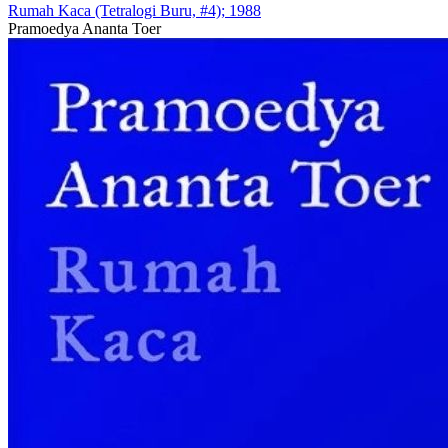
Rumah Kaca (Tetralogi Buru, #4); 1988
Pramoedya Ananta Toer