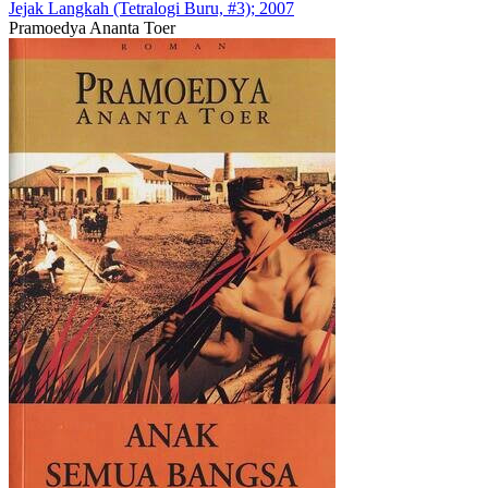
Jejak Langkah (Tetralogi Buru, #3); 2007
Pramoedya Ananta Toer