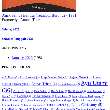
Anak Semua Bangsa (Tetralogi Buru, #2); 1981
Pramoedya Ananta Toer
Post
Selena; 2020
navigation
Selamat Tinggal; 2020
ARSIP POSTING
January 2026
(198)
PENULIS PILIHAN
Agus Noor
(5)
A.S. Laksana
(3)
Acep Zamzam Noor
(3)
Ahmad
A.A. Navis
(2)
Ayu Utami
Ahmad Tohari
(4)
Mansur Suryanegara
(3)
Avianti Armand
(2)
(36)
Azhari Aiyub
(3)
Beni Setia
(3)
Bre Redana
(3)
Budi Darma
(3)
Ben Sohib
(2)
Danarto
(3)
Eka Kurniawan
(3)
Clara Ng
(2)
Elsa Clavé
(2)
Fanny Thoret Hadiyanto
(2)
Hanna Fransisca
(2)
Hélène Poitevin
(2)
Inggit Putria Marga
(2)
Intan Paramaditha
(2)
Linda Christanty
(5)
Leila S. Chudori
(3)
Isadora Fichou
(2)
Laura Lampach
(2)
Loup-Hadrien Georgel
(2)
Maïté Fréchard
(2)
Michel Adine
(2)
Monique Zaini-Lajoubert