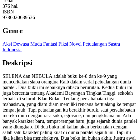
Tebal
376 hal.
ISBN
9786020639536
Genre
Aksi
Dewasa Muda
Fantasi
Fiksi
Novel
Petualangan
Sastra
Indonesia
Deskripsi
SELENA dan NEBULA adalah buku ke-8 dan ke-9 yang
menceritakan siapa orangtua Raib dalam serial petualangan dunia
paralel. Dua buku ini sebaiknya dibaca berurutan. Kedua buku ini
juga bercerita tentang Akademi Bayangan Tingkat Tinggi, sekolah
terbaik di seluruh Klan Bulan. Tentang persahabatan tiga
mahasiswa, yang diam-diam memiliki rencana bertualang ke tempat-
tempat jauh. Tapi petualangan itu berakhir buruk, saat persahabatan
mereka diuji dengan rasa suka, egoisme, dan pengkhianatan. Ada
banyak karakter baru, tempat-tempat baru, juga sejarah dunia paralel
yang diungkap. Di dua buku ini kalian akan berkenalan dengan
salah satu karakter paling kuat di dunia paralel sejauh ini. Tapi itu
jika kalian bisa menebaknya. Dua buku ini bukan akhir. Justru awal