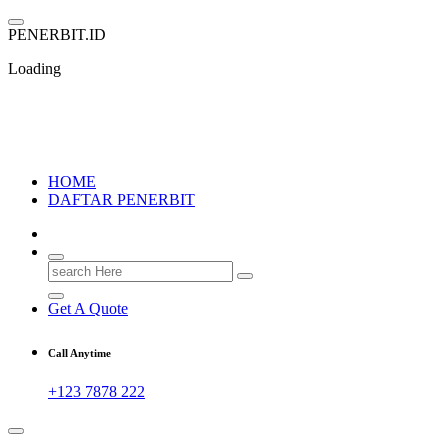
Skip
to
P
E
N
E
R
B
I
T
.
I
D
content
Loading
PENERBIT.ID
Jejak Perbukuan di Indonesia
HOME
DAFTAR PENERBIT
Search
for:
Get A Quote
Call Anytime
+123 7878 222