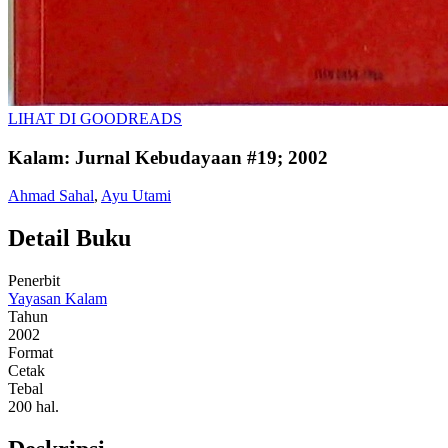
LIHAT DI GOODREADS
Kalam: Jurnal Kebudayaan #19; 2002
Ahmad Sahal
,
Ayu Utami
Detail Buku
Penerbit
Yayasan Kalam
Tahun
2002
Format
Cetak
Tebal
200 hal.