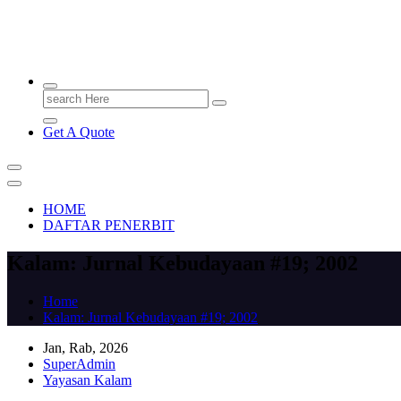
PENERBIT.ID
Jejak Perbukuan di Indonesia
Search
for:
Get A Quote
HOME
DAFTAR PENERBIT
Kalam: Jurnal Kebudayaan #19; 2002
Home
Kalam: Jurnal Kebudayaan #19; 2002
Jan, Rab, 2026
SuperAdmin
Yayasan Kalam