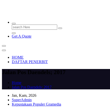
PENERBIT.ID
Jejak Perbukuan di Indonesia
Search
for:
Get A Quote
HOME
DAFTAR PENERBIT
Jalan Pos Daendels; 2017
Home
Jalan Pos Daendels; 2017
Jan, Kam, 2026
SuperAdmin
Kepustakaan Populer Gramedia