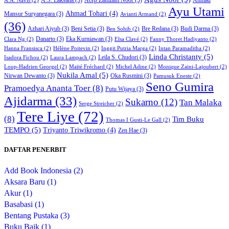
A.A. Navis
(2)
Ayu Utami
Ahmad Tohari
(4)
Mansur Suryanegara
(3)
Avianti Armand
(2)
(36)
Azhari Aiyub
(3)
Beni Setia
(3)
Bre Redana
(3)
Budi Darma
(3)
Ben Sohib
(2)
Danarto
(3)
Eka Kurniawan
(3)
Clara Ng
(2)
Elsa Clavé
(2)
Fanny Thoret Hadiyanto
(2)
Hanna Fransisca
(2)
Hélène Poitevin
(2)
Inggit Putria Marga
(2)
Intan Paramaditha
(2)
Linda Christanty
(5)
Leila S. Chudori
(3)
Isadora Fichou
(2)
Laura Lampach
(2)
Loup-Hadrien Georgel
(2)
Maïté Fréchard
(2)
Michel Adine
(2)
Monique Zaini-Lajoubert
(2)
Nukila Amal
(5)
Nirwan Dewanto
(3)
Oka Rusmini
(3)
Pamusuk Eneste
(2)
Seno Gumira
Pramoedya Ananta Toer
(8)
Putu Wijaya
(3)
Ajidarma
(33)
Sukarno
(12)
Tan Malaka
Serge Streicher
(2)
Tere Liye
(72)
(8)
Tim Buku
Thomas I Gusti-Le Gall
(2)
TEMPO
(5)
Triyanto Triwikromo
(4)
Zen Hae
(3)
DAFTAR PENERBIT
Add Book Indonesia (2)
Aksara Baru (1)
Akur (1)
Basabasi (1)
Bentang Pustaka (3)
Buku Baik (1)