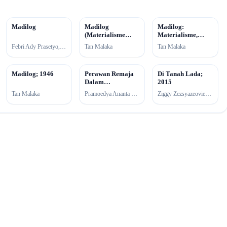
Madilog
Madilog
Madilog:
(Materialisme
Materialisme,
Dialektika
Dialektika,
Febri Ady Prasetyo, Gita Karisma, Tan Malaka
Tan Malaka
Tan Malaka
Logika); 2008
Logika; 1946
Madilog; 1946
Perawan Remaja
Di Tanah Lada;
Dalam
2015
Cengkeraman
Tan Malaka
Pramoedya Ananta Toer
Ziggy Zezsyazeoviennazabrizkie
Militer
(Indonesian
Edition); 2001