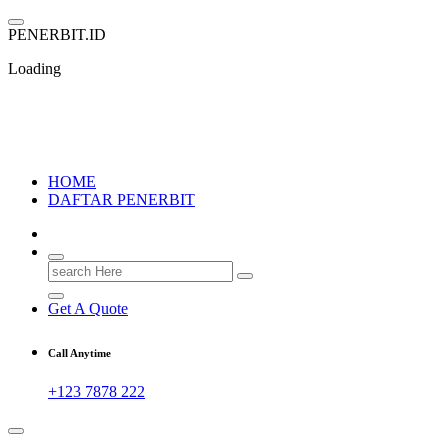
Skip
to
P
E
N
E
R
B
I
T
.
I
D
content
Loading
PENERBIT.ID
Jejak Perbukuan di Indonesia
HOME
DAFTAR PENERBIT
Search
for:
Get A Quote
Call Anytime
+123 7878 222