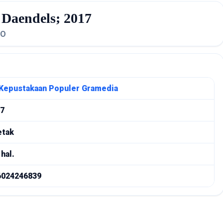
 Daendels; 2017
PO
Kepustakaan Populer Gramedia
7
etak
hal.
6024246839