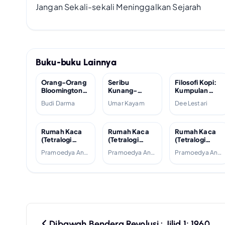
Jangan Sekali-sekali Meninggalkan Sejarah
Buku-buku Lainnya
Orang-Orang
Seribu
Filosofi Kopi:
Bloomington;
Kunang-
Kumpulan
2004
kunang di
Cerita dan
Budi Darma
Umar Kayam
Dee Lestari
Manhattan;
Prosa Satu
2007
Dekade; 2012
Rumah Kaca
Rumah Kaca
Rumah Kaca
(Tetralogi
(Tetralogi
(Tetralogi
Buru, #4);
Buru, #4);
Buru, #4);
Pramoedya Ananta Toer
Pramoedya Ananta Toer
Pramoedya Ananta Toer
1988
1988
2001
P
Dibawah Bendera Revolusi : Jilid 1; 1960