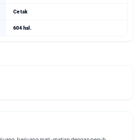
Cetak
604 hal.
rjuang, berjuang mati-matian dengan penuh