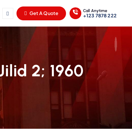
Call Anytime
Get A Quote
+123 7878 222
ilid 2; 1960