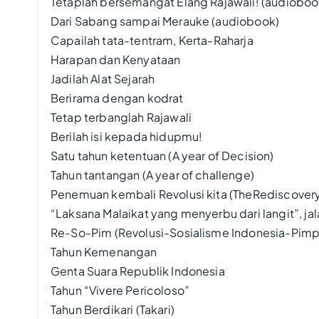
Tetaplah bersemangat Elang Rajawali! (audioboo
Dari Sabang sampai Merauke (audiobook)
Capailah tata-tentram, Kerta-Raharja
Harapan dan Kenyataan
Jadilah Alat Sejarah
Berirama dengan kodrat
Tetap terbanglah Rajawali
Berilah isi kepada hidupmu!
Satu tahun ketentuan (A year of Decision)
Tahun tantangan (A year of challenge)
Penemuan kembali Revolusi kita (TheRediscovery
“Laksana Malaikat yang menyerbu dari langit”, jala
Re-So-Pim (Revolusi-Sosialisme Indonesia-Pimp
Tahun Kemenangan
Genta Suara Republik Indonesia
Tahun “Vivere Pericoloso”
Tahun Berdikari (Takari)