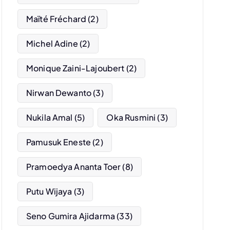
Maïté Fréchard
(2)
Michel Adine
(2)
Monique Zaini-Lajoubert
(2)
Nirwan Dewanto
(3)
Nukila Amal
(5)
Oka Rusmini
(3)
Pamusuk Eneste
(2)
Pramoedya Ananta Toer
(8)
Putu Wijaya
(3)
Seno Gumira Ajidarma
(33)