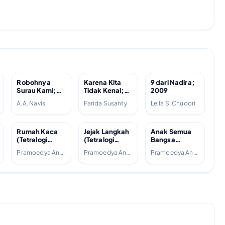
Robohnya
Karena Kita
9 dari Nadira;
Surau Kami;
Tidak Kenal;
2009
2007
2013
A.A. Navis
Farida Susanty
Leila S. Chudori
Rumah Kaca
Jejak Langkah
Anak Semua
(Tetralogi
(Tetralogi
Bangsa
Buru, #4);
Buru, #3);
(Tetralogi
Pramoedya Ananta Toer
Pramoedya Ananta Toer
Pramoedya Ananta Toer
1988
2007
Buru, #2);
1981