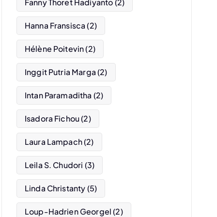
Fanny Thoret Hadiyanto
(2)
Hanna Fransisca
(2)
Hélène Poitevin
(2)
Inggit Putria Marga
(2)
Intan Paramaditha
(2)
Isadora Fichou
(2)
Laura Lampach
(2)
Leila S. Chudori
(3)
Linda Christanty
(5)
Loup-Hadrien Georgel
(2)