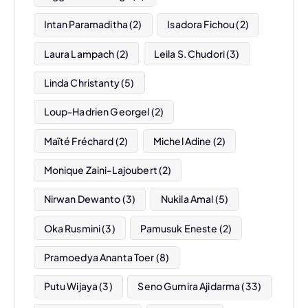
Intan Paramaditha
(2)
Isadora Fichou
(2)
Laura Lampach
(2)
Leila S. Chudori
(3)
Linda Christanty
(5)
Loup-Hadrien Georgel
(2)
Maïté Fréchard
(2)
Michel Adine
(2)
Monique Zaini-Lajoubert
(2)
Nirwan Dewanto
(3)
Nukila Amal
(5)
Oka Rusmini
(3)
Pamusuk Eneste
(2)
Pramoedya Ananta Toer
(8)
Putu Wijaya
(3)
Seno Gumira Ajidarma
(33)