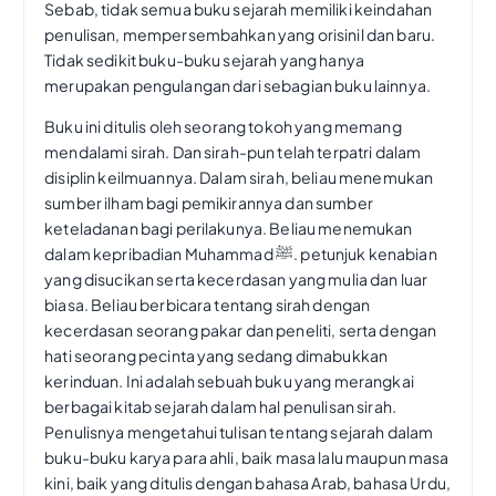
Sebab, tidak semua buku sejarah memiliki keindahan
penulisan, mempersembahkan yang orisinil dan baru.
Tidak sedikit buku-buku sejarah yang hanya
merupakan pengulangan dari sebagian buku lainnya.
Buku ini ditulis oleh seorang tokoh yang memang
mendalami sirah. Dan sirah-pun telah terpatri dalam
disiplin keilmuannya. Dalam sirah, beliau menemukan
sumber ilham bagi pemikirannya dan sumber
keteladanan bagi perilakunya. Beliau menemukan
dalam kepribadian Muhammad ﷺ. petunjuk kenabian
yang disucikan serta kecerdasan yang mulia dan luar
biasa. Beliau berbicara tentang sirah dengan
kecerdasan seorang pakar dan peneliti, serta dengan
hati seorang pecinta yang sedang dimabukkan
kerinduan. Ini adalah sebuah buku yang merangkai
berbagai kitab sejarah dalam hal penulisan sirah.
Penulisnya mengetahui tulisan tentang sejarah dalam
buku-buku karya para ahli, baik masa lalu maupun masa
kini, baik yang ditulis dengan bahasa Arab, bahasa Urdu,