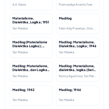
A.A. Navis
Pramoedya Ananta Toer
Materialisme,
Madilog
Dialektika, Logika; 1951
Tan Malaka
Febri Ady Prasetyo, Gita Karisma, Tan Malaka
Madilog (Materialisme
Madilog: Materialisme,
Dialektika Logika);
Dialektika, Logika; 1946
2008
Tan Malaka
Tan Malaka
Madilog: Materialisme,
Madilog: Materialisme,
Dialektika, dan Logika;
dialektika, logika (Seri
1942
pemikiran nasional);
Tan Malaka
Ronny Agustinus, Tan Malaka
1946
Madilog; 1942
Madilog; 1946
Tan Malaka
Tan Malaka