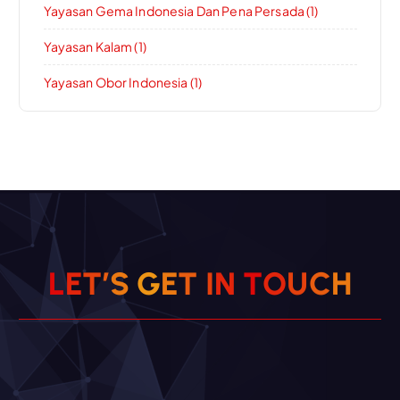
Yayasan Gema Indonesia Dan Pena Persada (1)
Yayasan Kalam (1)
Yayasan Obor Indonesia (1)
L
E
T
’
S
G
E
T
I
N
T
O
U
C
H