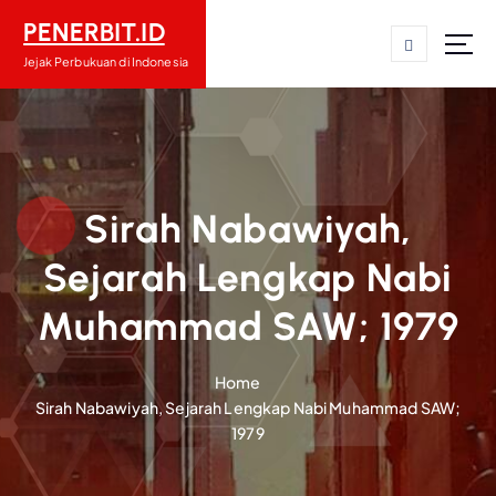
S
PENERBIT.ID
k
i
Jejak Perbukuan di Indonesia
p
t
o
c
o
n
Sirah Nabawiyah,
t
Sejarah Lengkap Nabi
e
n
Muhammad SAW; 1979
t
Home
Sirah Nabawiyah, Sejarah Lengkap Nabi Muhammad SAW;
1979