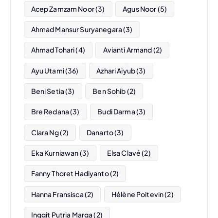
Acep Zamzam Noor
(3)
Agus Noor
(5)
Ahmad Mansur Suryanegara
(3)
Ahmad Tohari
(4)
Avianti Armand
(2)
Ayu Utami
(36)
Azhari Aiyub
(3)
Beni Setia
(3)
Ben Sohib
(2)
Bre Redana
(3)
Budi Darma
(3)
Clara Ng
(2)
Danarto
(3)
Eka Kurniawan
(3)
Elsa Clavé
(2)
Fanny Thoret Hadiyanto
(2)
Hanna Fransisca
(2)
Hélène Poitevin
(2)
Inggit Putria Marga
(2)