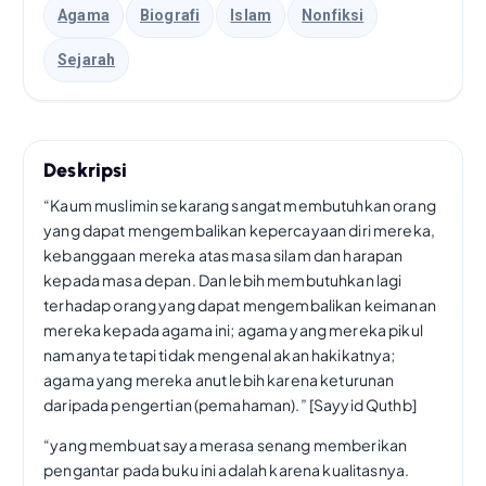
Agama
Biografi
Islam
Nonfiksi
Sejarah
Deskripsi
“Kaum muslimin sekarang sangat membutuhkan orang
yang dapat mengembalikan kepercayaan diri mereka,
kebanggaan mereka atas masa silam dan harapan
kepada masa depan. Dan lebih membutuhkan lagi
terhadap orang yang dapat mengembalikan keimanan
mereka kepada agama ini; agama yang mereka pikul
namanya tetapi tidak mengenal akan hakikatnya;
agama yang mereka anut lebih karena keturunan
daripada pengertian (pemahaman).” [Sayyid Quthb]
“yang membuat saya merasa senang memberikan
pengantar pada buku ini adalah karena kualitasnya.