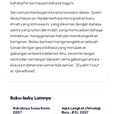
bahasa Persia maupun bahasa Inggris.
Dari ramuan berbagai referensi tersebut diatas, Syekh
Abdul Hasan an-Nadwi berhasil menciptakan buku
ilmiah yang istimewa ini, yang dikemas dengan bahasa
sastra yang runtut dan indah, yang memuaskan dahaga
intelektual, menggetarkan hati dan membangkitkan
keinginan. Beliau berhasil mengetengahkan sebuah
tulisan dengan gaya bahasa yang merupakan
gabungan antara kedalaman ilmu, kecemerlangan
sastra dan semangat dakwah, serta gabungan antara
kilau keindahan dan semerbak zaman.” [Syaikh Yusuf
al-Qaradhawi]
Buku-buku Lainnya
Robohnya Surau Kami;
Jejak Langkah (Tetralogi
2007
Buru, #3); 2007