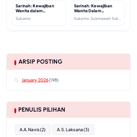
Sarinah: Kewajiban
Sarinah: Kewajiban
Wanita dalam
Wanita Dalam
Perdjuangan Republik
Perjuangan Republik
Sukarno
Sukarno, Sukmawati Sukarno
Indonesia
Indonesia
ARSIP POSTING
January 2026
(198)
PENULIS PILIHAN
A.A. Navis
(2)
A.S. Laksana
(3)