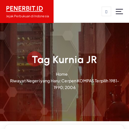
S
PENERBIT.ID
k
i
Jejak Perbukuan di Indonesia
p
t
o
c
o
n
Tag Kurnia JR
t
e
Home
n
Riwayat Negeri yang Haru: Cerpen KOMPAS Terpilih 1981-
t
1990; 2006