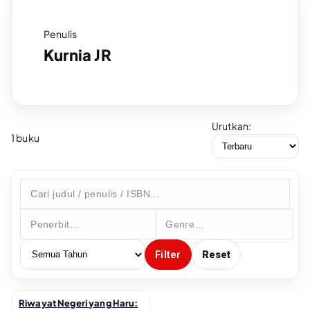
Penulis
Kurnia JR
Urutkan:
1 buku
Filter
Reset
Riwayat Negeri yang Haru:
↗