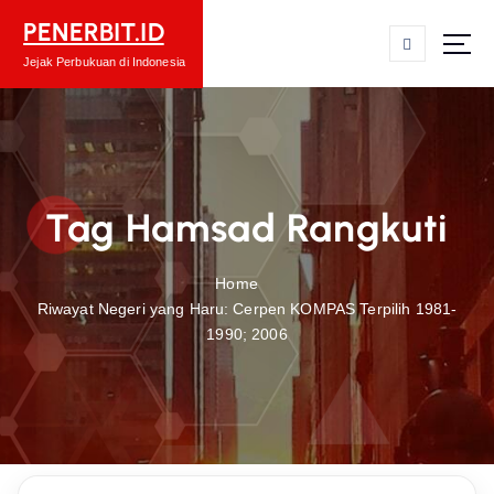
S
PENERBIT.ID
k
i
Jejak Perbukuan di Indonesia
p
t
o
c
o
Tag Hamsad Rangkuti
n
t
e
Home
n
Riwayat Negeri yang Haru: Cerpen KOMPAS Terpilih 1981-
t
1990; 2006