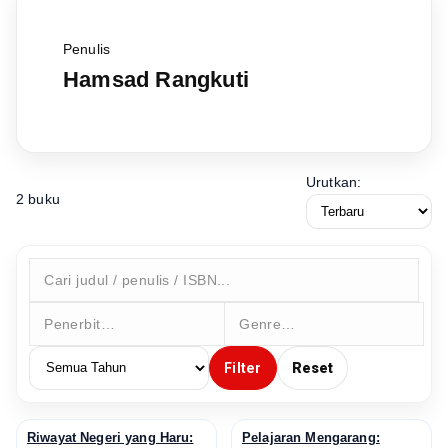
Penulis
Hamsad Rangkuti
Urutkan:
2 buku
Filter
Reset
Riwayat Negeri yang Haru:
Pelajaran Mengarang:
↗
↗