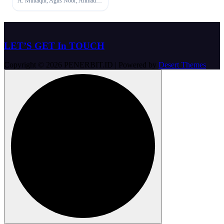
A. Muttaqin, Agus Noor, Ahmadul Faqih Mahfudz, AK Basuki, Benny Arnas, Bre Redana, Hasan Al Banna, Mashdar Zainal, Muna Masyari, Ni Wayan Wijayanti, Ranang Aji SP, Rizqi Turama, Sasti Gotama, Supartika, T. Agus Khaidir, Tenni Purwanti, Windy Shelia Azhar
LET’S GET In TOUCH
Copyright © 2026 PENERBIT.ID | Powered by
Desert Themes