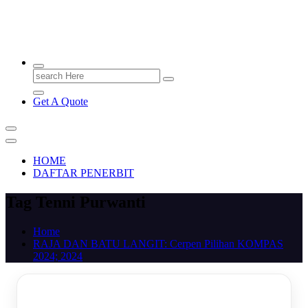
PENERBIT.ID
Jejak Perbukuan di Indonesia
Search
for:
Get A Quote
HOME
DAFTAR PENERBIT
Tag Tenni Purwanti
Home
RAJA DAN BATU LANGIT: Cerpen Pilihan KOMPAS
2024; 2024