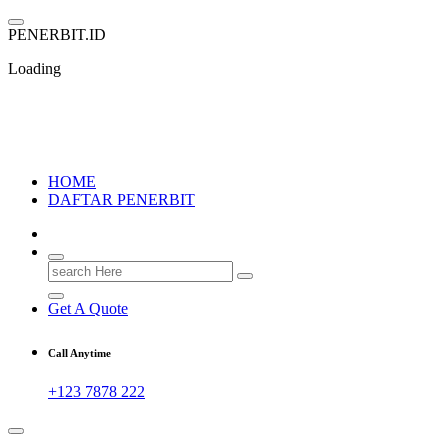
Skip
to
P
E
N
E
R
B
I
T
.
I
D
content
Loading
PENERBIT.ID
Jejak Perbukuan di Indonesia
HOME
DAFTAR PENERBIT
Search
for:
Get A Quote
Call Anytime
+123 7878 222