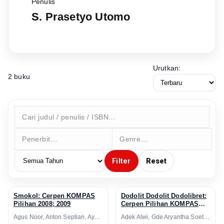
Penulis
S. Prasetyo Utomo
Urutkan:
2 buku
Filter
Reset
Smokol: Cerpen KOMPAS
Dodolit Dodolit Dodolibret:
↗
↗
Pilihan 2008; 2009
Cerpen Pilihan KOMPAS
2010; 1996
Agus Noor, Anton Septian, Ayu Utami, Beni Setia, Damhuri Muhammad, Dewi Ria Utari, Martin Aleida, Ni Komang Ariani, Nukila Amal, Puthut EA, Ratih Kumala, S. Prasetyo Utomo, Triyanto Triwikromo, Ugoran Prasad
Adek Alwi, Gde Aryantha Soethama, Indra Tranggono, Ni Komang Ariani, S. Prasetyo Utomo, Seno Gumira Ajidarma, Timbul Nadeak, Triyanto Triwikromo