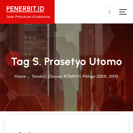
S
PENERBIT.ID
k
i
Jejak Perbukuan di Indonesia
p
t
o
c
o
Tag S. Prasetyo Utomo
n
t
e
Home
Smokol: Cerpen KOMPAS Pilihan 2008; 2009
n
t