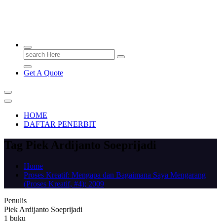
PENERBIT.ID
Jejak Perbukuan di Indonesia
Search
for:
Get A Quote
HOME
DAFTAR PENERBIT
Tag Piek Ardijanto Soeprijadi
Home
Proses Kreatif: Mengapa dan Bagaimana Saya Mengarang
(Proses Kreatif, #4); 2009
Penulis
Piek Ardijanto Soeprijadi
1 buku