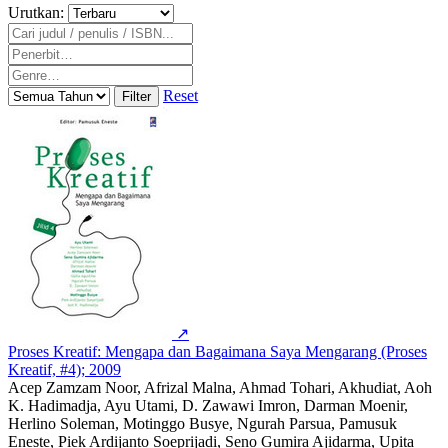
Urutkan:
Reset
Filter
↗
Proses Kreatif: Mengapa dan Bagaimana Saya Mengarang (Proses
Kreatif, #4); 2009
Acep Zamzam Noor, Afrizal Malna, Ahmad Tohari, Akhudiat, Aoh
K. Hadimadja, Ayu Utami, D. Zawawi Imron, Darman Moenir,
Herlino Soleman, Motinggo Busye, Ngurah Parsua, Pamusuk
Eneste, Piek Ardijanto Soeprijadi, Seno Gumira Ajidarma, Upita