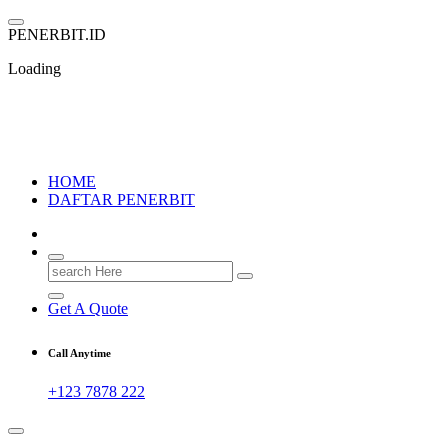
Skip
to
P
E
N
E
R
B
I
T
.
I
D
content
Loading
PENERBIT.ID
Jejak Perbukuan di Indonesia
HOME
DAFTAR PENERBIT
Search
for:
Get A Quote
Call Anytime
+123 7878 222