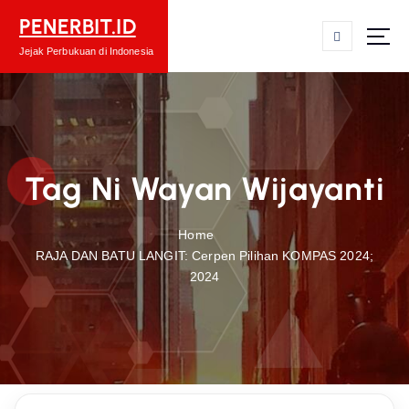
S
PENERBIT.ID
k
i
Jejak Perbukuan di Indonesia
p
t
o
c
o
Tag Ni Wayan Wijayanti
n
t
e
Home
n
RAJA DAN BATU LANGIT: Cerpen Pilihan KOMPAS 2024;
t
2024