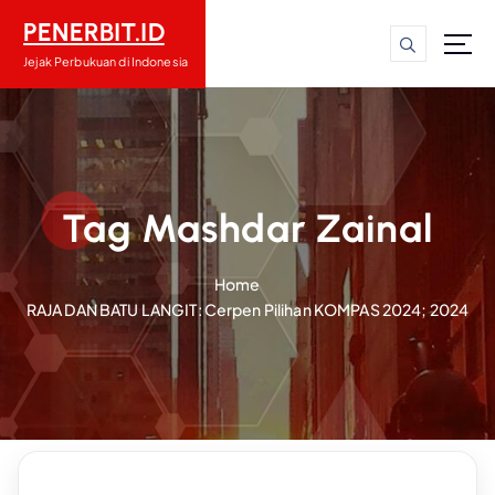
S
PENERBIT.ID
k
i
Jejak Perbukuan di Indonesia
p
t
o
c
o
n
Tag Mashdar Zainal
t
e
Home
n
RAJA DAN BATU LANGIT: Cerpen Pilihan KOMPAS 2024; 2024
t